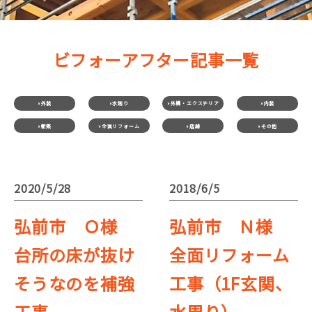
ビフォーアフター記事一覧
外装
水廻り
外構・エクステリア
内装
新築
全面リフォーム
店舗
その他
2020/5/28
2018/6/5
弘前市 Ｏ様
弘前市 Ｎ様
台所の床が抜け
全面リフォーム
そうなのを補強
工事（1F玄関、
工事
水周り）