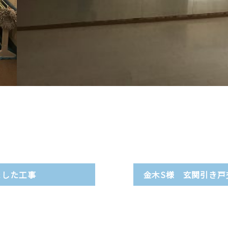
ました工事
金木S様 玄関引き戸