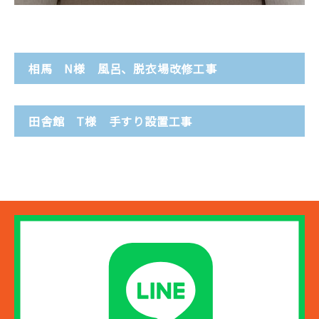
相馬 N様 風呂、脱衣場改修工事
田舎館 T様 手すり設置工事