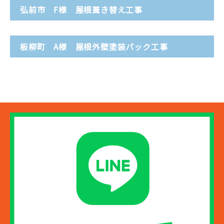
弘前市 F様 屋根葺き替え工事
板柳町 A様 屋根外壁塗装パック工事