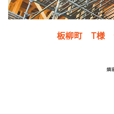
板柳町 T様
燐