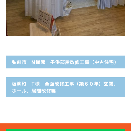
弘前市 M様邸 子供部屋改修工事（中古住宅）
板柳町 T様 全面改修工事（築６０年）玄関、
ホール、居間改修編