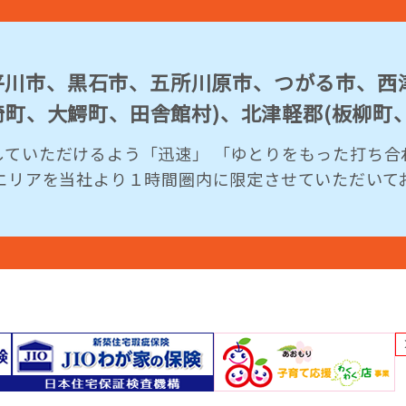
川市、黒石市、五所川原市、つがる市、西津
藤崎町、大鰐町、田舎館村)、北津軽郡(板柳町
していただけるよう「迅速」 「ゆとりをもった打ち合
業エリアを当社より１時間圏内に限定させていただいて